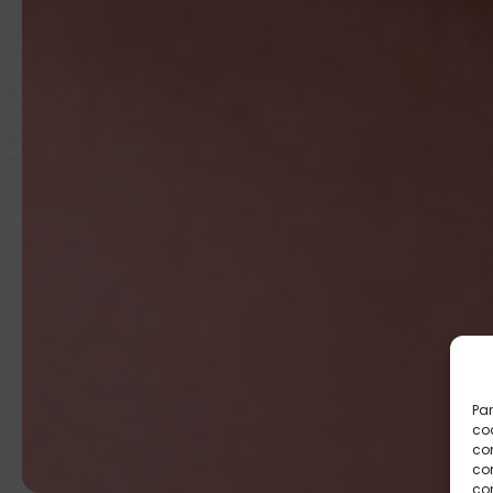
Par
coo
co
com
con