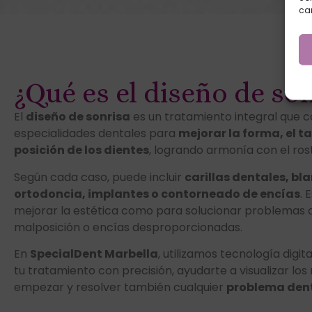
car
¿Qué es el diseño de so
El
diseño de sonrisa
es un tratamiento integral que 
especialidades dentales para
mejorar la forma, el ta
posición de los dientes
, logrando armonía con el rostr
Según cada caso, puede incluir
carillas dentales, b
ortodoncia, implantes o contorneado de encías
. 
mejorar la estética como para solucionar problemas 
malposición o encías desproporcionadas.
En
SpecialDent Marbella
, utilizamos tecnología digi
tu tratamiento con precisión, ayudarte a visualizar los
empezar y resolver también cualquier
problema dent