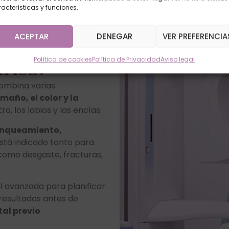
acterísticas y funciones.
ACEPTAR
DENEGAR
VER PREFERENCIA
Política de cookies
Política de Privacidad
Aviso legal
nrisa?
combina varias
maño, el color y la
o, los labios y las encías.
lanqueamiento,
Está indicado tanto para
como desgaste, fracturas,
tal avanzada para planificar
 resultados antes de
al previo
.