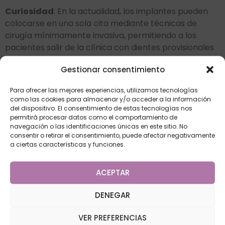
Curiosidad
: En la actualidad, los implantes pueden
colocarse en una sola cita mediante técnicas de
cirugía mínimamente invasiva, permitiendo a los
pacientes salir de la clínica con dientes provisionales
y recuperarse rápidamente.
Gestionar consentimiento
La historia de los
implantes dentales
está llena de
evolución e innovación. Desde los primeros intentos
Para ofrecer las mejores experiencias, utilizamos tecnologías
como las cookies para almacenar y/o acceder a la información
con conchas marinas hasta los avanzados implantes
del dispositivo. El consentimiento de estas tecnologías nos
de titanio de hoy en día, hemos recorrido un largo
permitirá procesar datos como el comportamiento de
camino para ofrecer soluciones seguras, duraderas y
navegación o las identificaciones únicas en este sitio. No
consentir o retirar el consentimiento, puede afectar negativamente
estéticas a quienes lo necesitan. En Clínica Dental
a ciertas características y funciones.
SpecialDent Marbella, estamos orgullosos de estar a
la vanguardia de estas tecnologías, ofreciendo a
ACEPTAR
nuestros pacientes los tratamientos más avanzados
en implantología dental.
DENEGAR
VER PREFERENCIAS