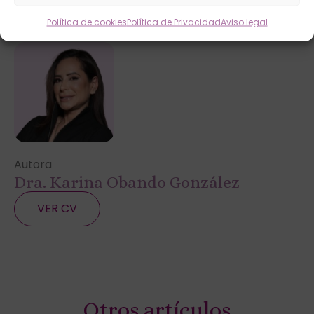
Política de cookies
Política de Privacidad
Aviso legal
Autora
Dra. Karina Obando González
VER CV
Otros artículos