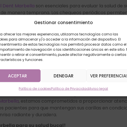
l Dent Marbella
son esenciales para evaluar la salud de su
 de manera temprana. Los chequeos periódicos permiten
 se conviertan en problemas mayores, asegurando la long
Gestionar consentimiento
nte el Deporte:
a ofrecer las mejores experiencias, utilizamos tecnologías como las
kies para almacenar y/o acceder a la información del dispositivo. El
deportivas, considere el uso de protectores bucales pers
nsentimiento de estas tecnologías nos permitirá procesar datos como el
ibles lesiones. Un protector bucal bien ajustado puede pr
portamiento de navegación o las identificaciones únicas en este sitio.
 deportiva.
sentir o retirar el consentimiento, puede afectar negativamente a ciertas
acterísticas y funciones.
 las Uñas o Masticar Lápices:
ACEPTAR
DENEGAR
VER PREFERENCIA
as o masticar objetos duros puede dañar las carillas denta
 comportamientos para preservar la integridad de sus car
Política de cookies
Política de Privacidad
Aviso legal
 las carillas dentales es crucial para disfrutar de una s
Marbella
, estamos comprometidos a proporcionar atenció
os pacientes para que mantengan sus carillas en condici
nrisa radiante y duradera.
rbella para su salud bucal!