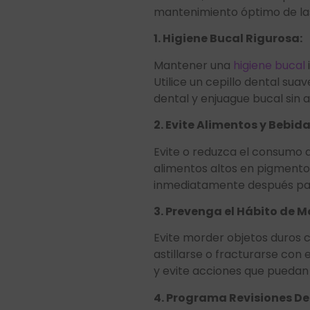
mantenimiento óptimo de las 
1. Higiene Bucal Rigurosa:
Mantener una
higiene bucal
Utilice un cepillo dental sua
dental y enjuague bucal sin a
2. Evite Alimentos y Bebi
Evite o reduzca el consumo d
alimentos altos en pigmentos
inmediatamente después para
3. Prevenga el Hábito de M
Evite morder objetos duros c
astillarse o fracturarse con
y evite acciones que puedan 
4. Programa Revisiones De