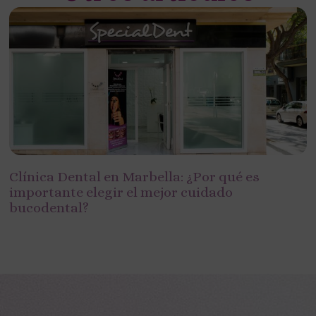
Clínica Dental en Marbella: ¿Por qué es
importante elegir el mejor cuidado
bucodental?