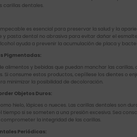
carillas dentales.
impecable es esencial para preservar la salud y la aparien
ve y pasta dental no abrasiva para evitar dañar el esmalte
lcohol ayuda a prevenir la acumulación de placa y bacteri
das Pigmentadas:
e alimentos y bebidas que puedan manchar las carillas, co
. Si consume estos productos, cepíllese los dientes o en
 minimizar la posibilidad de decoloración.
order Objetos Duros:
omo hielo, lápices o nueces. Las carillas dentales son d
 el tiempo si se someten a una presión excesiva. Sea cons
comprometer la integridad de las carillas.
ntales Periódicas: