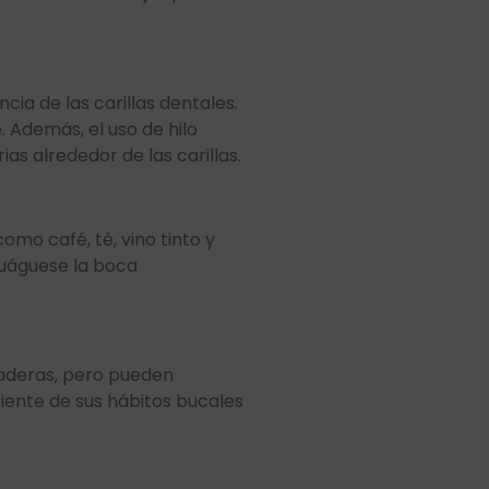
cia de las carillas dentales.
. Además, el uso de hilo
as alrededor de las carillas.
mo café, té, vino tinto y
juáguese la boca
uraderas, pero pueden
ciente de sus hábitos bucales