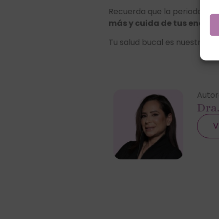
Recuerda que la periodoncia
más y cuida de tus encías
Tu salud bucal es nuestra pr
Autor
Dra
V