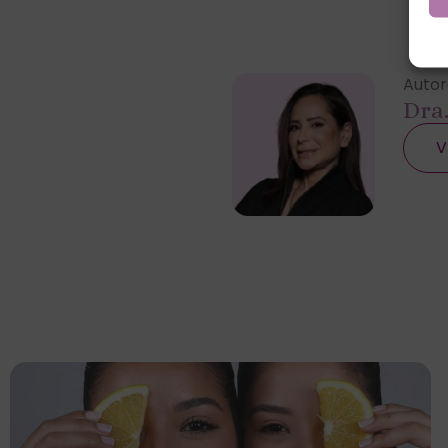
Autor
Dra
V