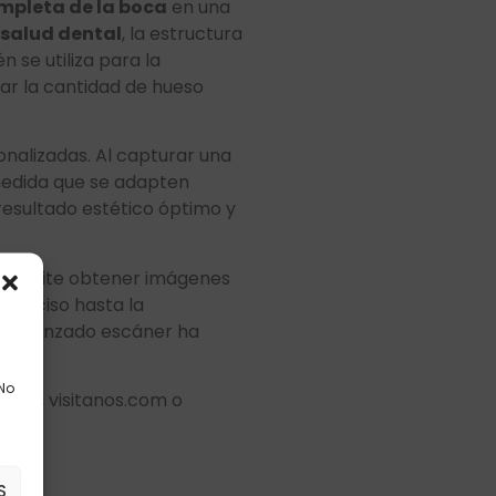
ompleta de la boca
en una
 salud dental
, la estructura
 se utiliza para la
uar la cantidad de hueso
nalizadas. Al capturar una
 medida que se adapten
resultado estético óptimo y
permite obtener imágenes
 preciso hasta la
ste avanzado escáner ha
 No
rdia, visitanos.com o
S