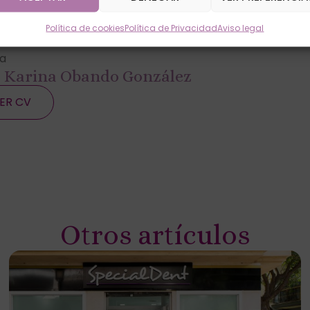
Política de cookies
Política de Privacidad
Aviso legal
a
. Karina Obando González
ER CV
Otros artículos