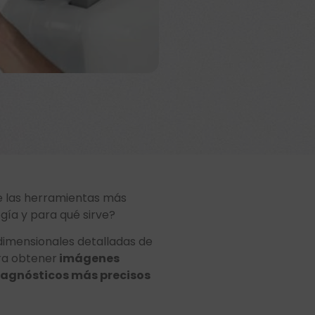
e las herramientas más
ía y para qué sirve?
idimensionales detalladas de
ara obtener
imágenes
iagnósticos más precisos