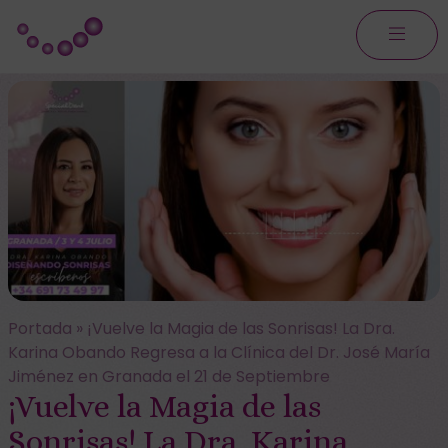
Portada
»
¡Vuelve la Magia de las Sonrisas! La Dra.
Karina Obando Regresa a la Clínica del Dr. José María
Jiménez en Granada el 21 de Septiembre
¡Vuelve la Magia de las
Sonrisas! La Dra. Karina