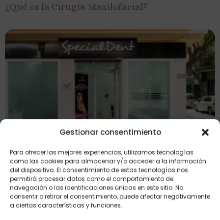
¿Qué es la Cirugía Maxilofacial?
Gestionar consentimiento
Las 10 claves para la Excelencia en Nuestra
Para ofrecer las mejores experiencias, utilizamos tecnologías
Clínica Dental en Marbella: Especializada en
como las cookies para almacenar y/o acceder a la información
Diseño de Sonrisas, Implantes, Estética Dental
del dispositivo. El consentimiento de estas tecnologías nos
permitirá procesar datos como el comportamiento de
y Carillas Dentales.
navegación o las identificaciones únicas en este sitio. No
consentir o retirar el consentimiento, puede afectar negativamente
a ciertas características y funciones.