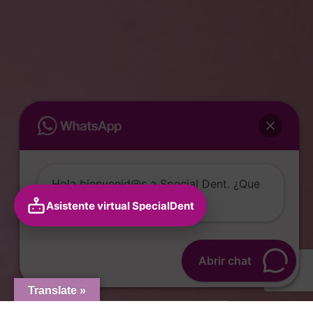
Hola bienvenid@s a Special Dent. ¿Que
puedo hacer para ti?
¡Dale a tu vida la mejor
sonrisa!
Abrir chat
¡Cuidamos de tú salud dental y la de tú familia!
Translate »